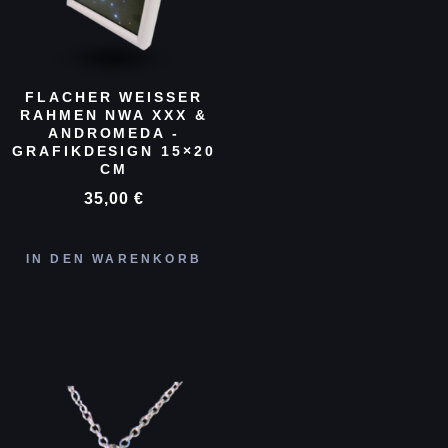
FLACHER WEISSER R
AHMEN NWA XXX & A
NDROMEDA - G
RAFIKDESIGN 15×20 C
M
35,00
€
IN DEN WARENKORB