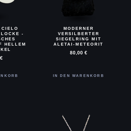
 CIELO
MODERNER
LOCKE -
VERSILBERTER
SCHES
SIEGELRING MIT
F HELLEM
ALETAI-METEORIT
CKEL
80,00
€
0
€
ENKORB
IN DEN WARENKORB