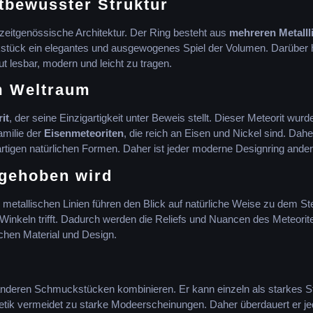
tbewusster Struktur
 zeitgenössische Architektur. Der Ring besteht aus
mehreren Metalll
tück ein elegantes und ausgewogenes Spiel der Volumen. Darüber hi
t lesbar, modern und leicht zu tragen.
em Weltraum
it
, der seine Einzigartigkeit unter Beweis stellt. Dieser Meteorit wurd
amilie der
Eisenmeteoriten
, die reich an Eisen und Nickel sind. Dahe
artigen natürlichen Formen. Daher ist jeder moderne Designring ander
rgehoben wird
metallischen Linien führen den Blick auf natürliche Weise zu dem St
inkeln trifft. Dadurch werden die Reliefs und Nuancen des Meteorite
hen Material und Design.
 anderen Schmuckstücken kombinieren. Er kann einzeln als starkes S
ik vermeidet zu starke Modeerscheinungen. Daher überdauert er jede