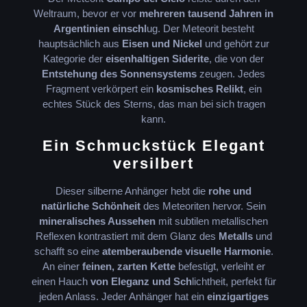
Weltraum, bevor er vor
mehreren tausend Jahren
in
Argentinien einschl
ug. Der Meteorit besteht
hauptsächlich aus
Eisen und Nickel
und gehört zur
Kategorie der
eisenhaltigen Siderite
, die von der
Entstehung des Sonnensystems
zeugen. Jedes
Fragment verkörpert ein
kosmisches Relikt
, ein
echtes Stück des Sterns, das man bei sich tragen
kann.
Ein Schmuckstück
Elegant
versilbert
Dieser silberne Anhänger
hebt die
rohe und
natürliche Schönheit
des Meteoriten hervor. Sein
mineralisches Aussehen
mit subtilen metallischen
Reflexen kontrastiert mit dem Glanz des
Metalls
und
schafft so eine
atemberaubende visuelle Harmonie
.
An einer
feinen, zarten Kette
befestigt, verleiht er
einen Hauch
von Eleganz und Sch
lichtheit, perfekt für
jeden Anlass. Jeder Anhänger hat ein
einzigartiges