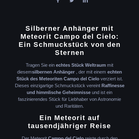
Silberner Anhänger mit
Meteorit Campo del Cielo:
Ein Schmuckstück von den
Sternen
Tragen Sie ein
echtes Stück Weltraum
mit
diesem
silbernen
Anhänger
, der mit einem
echten
Stück des Meteoriten Campo del Cielo
verziert ist.
Dieses einzigartige Schmuckstück vereint
Raffinesse
und himmlische Geheimnisse
und ist ein
faszinierendes Stück für Liebhaber von Astronomie
und Raritäten.
Ein Meteorit auf
tausendjähriger Reise
Der Meteorit
Campo del Cielo
reiste durch den